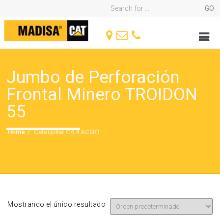
Jumbo de Perforación
Frontal Minero TROIDON
55
Home
Caterpillar C4.4 ACERT
Mostrando el único resultado