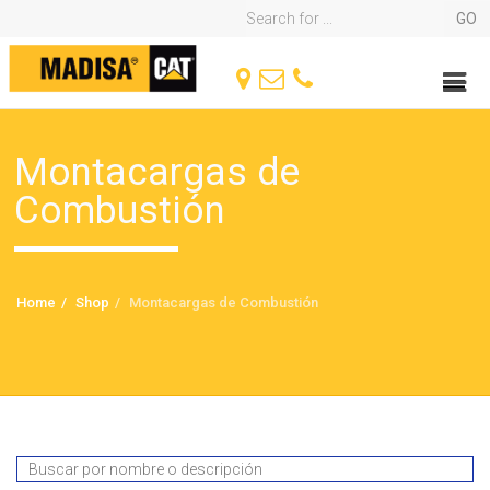
Montacargas de
Combustión
Home
Shop
Montacargas de Combustión